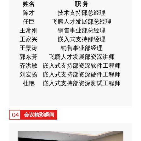
姓名
职
务
陈才
技术支持部
总经理
任巨
飞腾人才发展部总经理
王常刚
销售
事业部总经理
王家兴
嵌入式
支持部
经理
王景涛
销售
事业部
经理
郭东芳
飞腾人才发展部
资深讲师
齐洪敏
嵌入式支持部资深软件工程师
刘宏扬
嵌入式支持部资深硬件工程师
杜艳
嵌入式支持部资深测试工程师
04
会议精彩瞬间