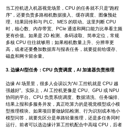
当工控机进入机器视觉场景，CPU 的任务就不只是“跑程
序”，还要负责多路相机数据接入、缓存调度、图像预处
理、结果回传和与 PLC、MES 的联动。这里判断 CPU
时，核心数、内存带宽、PCIe 通道和网口能力比单看主频
更有价值。如果是 2D 检测、条码读取、简单定位，常规
多核 CPU 往往就够用；如果相机数量上升、分辨率更
高，或者还要叠加数据库与报表任务，就要提前给缓存、
磁盘和网卡留余量。
3. 边缘AI型任务：CPU 负责调度，AI 加速器负责推理
边缘 AI 场景里，很多人会误以为“AI 工控机就是 CPU 越
强越好”。实际上，AI 工控机更像是 CPU、GPU 或 NPU
协同的平台。CPU 负责系统调度、数据清洗、任务编排、
结果上报和多服务并发，真正吃算力的是视觉模型或小模
型推理模块。如果项目要做缺陷检测、行为识别或本地小
模型问答，就要先区分是单路轻量推理，还是多任务同时
运行。前者可以选边缘计算工控机配合中高端 CPU，后者