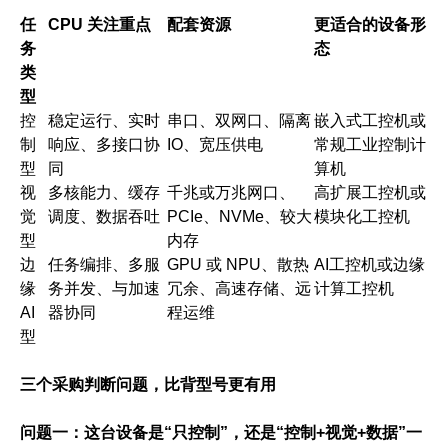
任
CPU 关注重点
配套资源
更适合的设备形
务
态
类
型
控
稳定运行、实时
串口、双网口、隔离
嵌入式工控机或
制
响应、多接口协
IO、宽压供电
常规工业控制计
型
同
算机
视
多核能力、缓存
千兆或万兆网口、
高扩展工控机或
觉
调度、数据吞吐
PCIe、NVMe、较大
模块化工控机
型
内存
边
任务编排、多服
GPU 或 NPU、散热
AI工控机或边缘
缘
务并发、与加速
冗余、高速存储、远
计算工控机
AI
器协同
程运维
型
三个采购判断问题，比背型号更有用
问题一：这台设备是“只控制”，还是“控制+视觉+数据”一