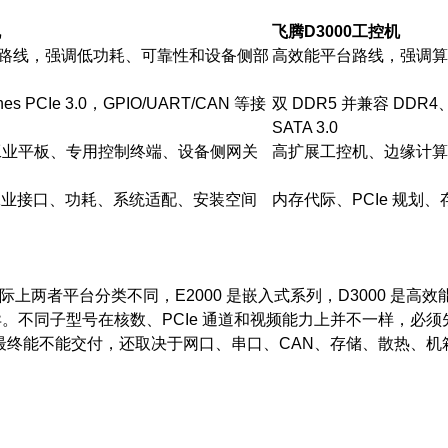
机
飞腾D3000工控机
U 路线，强调低功耗、可靠性和设备侧部
高效能平台路线，强调算
nes PCIe 3.0，GPIO/UART/CAN 等接
双 DDR5 并兼容 DDR4、28 
SATA 3.0
工业平板、专用控制终端、设备侧网关
高扩展工控机、边缘计算
号、工业接口、功耗、系统适配、安装空间
内存代际、PCIe 规划
配版。实际上两者平台分类不同，E2000 是嵌入式系列，D3000 
S 差异。不同子型号在核数、PCIe 通道和视频能力上并不一样，必
最终能不能交付，还取决于网口、串口、CAN、存储、散热、机