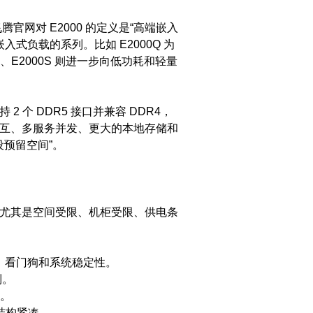
网对 E2000 的定义是“高端嵌入
式负载的系列。比如 E2000Q 为
E2000D、E2000S 则进一步向低功耗和轻量
 2 个 DDR5 接口并兼容 DDR4，
杂的人机交互、多服务并发、更大的本地存储和
设预留空间”。
。尤其是空间受限、机柜受限、供电条
T、看门狗和系统稳定性。
制。
。
结构紧凑。