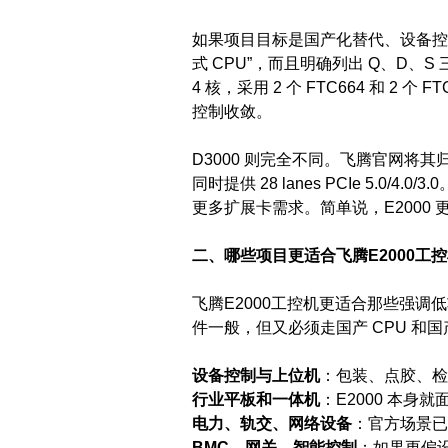
如果项目目标是国产化替代、设备控制
式 CPU”，而且明确列出 Q、D、
4 核，采用 2 个 FTC664 和 2 个 
控制收敛。
D3000 则完全不同。飞腾官网将其归类为
同时提供 28 lanes PCIe 5
更多扩展卡需求。简单说，E2000 
二、哪些项目更适合飞腾E2000工
飞腾E2000工控机更适合那些强
件一般，但又必须走国产 CPU 和国
设备控制与上位机
：包装、点胶、检
行业平板和一体机
：E2000 本
电力、轨交、网络设备
：官方场景已
BMC、网关、智能控制
：如果更偏设