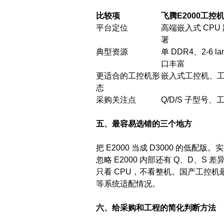
比较项
飞腾E2000工控
平台定位
高端嵌入式 CP
署
典型资源
单 DDR4、2-6 la
口丰富
更适合的工控机形
嵌入式工控机、
态
采购关注点
Q/D/S 子型
五、最容易选错的三个地方
把 E2000 当成 D3000 的低
忽略 E2000 内部还有 Q、D、
只看 CPU，不看整机。国产工控机
等系统适配情况。
六、给采购和工程的简化判断方法