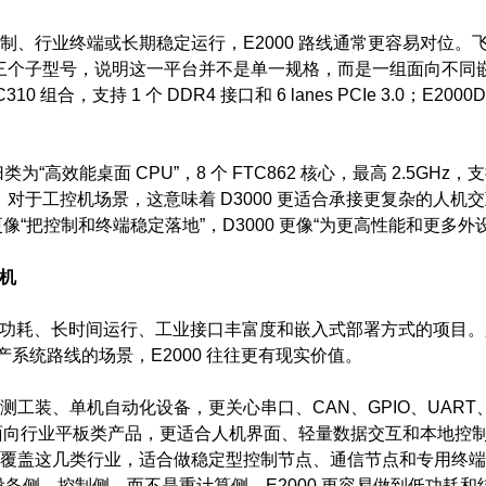
、行业终端或长期稳定运行，E2000 路线通常更容易对位。飞腾官
S 三个子型号，说明这一平台并不是单一规格，而是一组面向不同嵌入
FTC310 组合，支持 1 个 DDR4 接口和 6 lanes PCIe 3.0；
“高效能桌面 CPU”，8 个 FTC862 核心，最高 2.5GHz，支持
.0/4.0/3.0。对于工控机场景，这意味着 D3000 更适合承接更复
更像“把控制和终端稳定落地”，D3000 更像“为更高性能和更多外
控机
调低功耗、长时间运行、工业接口丰富度和嵌入式部署方式的项目
产系统路线的场景，E2000 往往更有现实价值。
测工装、单机自动化设备，更关心串口、CAN、GPIO、UAR
身就面向行业平板类产品，更适合人机界面、轻量数据交互和本地控
覆盖这几类行业，适合做稳定型控制节点、通信节点和专用终端
备侧、控制侧，而不是重计算侧，E2000 更容易做到低功耗和