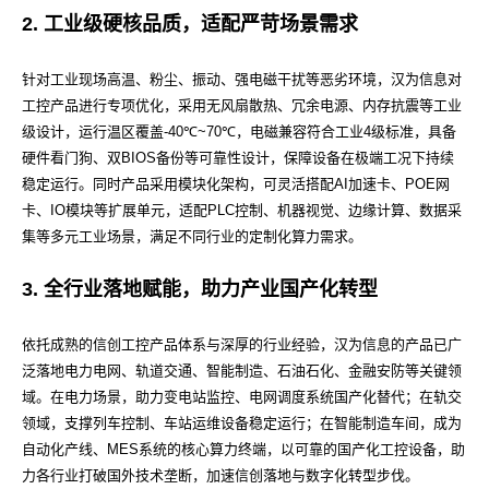
2.
工业级硬核品质，适配严苛场景需求
针对工业现场高温、粉尘、振动、强电磁干扰等恶劣环境，汉为信息对
工控产品进行专项优化，采用无风扇散热、冗余电源、内存抗震等工业
级设计，运行温区覆盖
-40℃~70℃
，电磁兼容符合工业
4
级标准，具备
硬件看门狗、双
BIOS
备份等可靠性设计，保障设备在极端工况下持续
稳定运行。同时产品采用模块化架构，可灵活搭配
AI
加速卡、
POE
网
卡、
IO
模块等扩展单元，适配
PLC
控制、机器视觉、边缘计算、数据采
集等多元工业场景，满足不同行业的定制化算力需求。
3.
全行业落地赋能，助力产业国产化转型
依托成熟的信创工控产品体系与深厚的行业经验，汉为信息的产品已广
泛落地电力电网、轨道交通、智能制造、石油石化、金融安防等关键领
域。在电力场景，助力变电站监控、电网调度系统国产化替代；在轨交
领域，支撑列车控制、车站运维设备稳定运行；在智能制造车间，成为
自动化产线、
MES
系统的核心算力终端，以可靠的国产化工控设备，助
力各行业打破国外技术垄断，加速信创落地与数字化转型步伐。