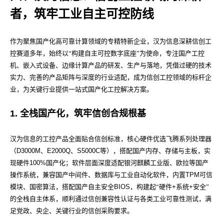
者，筑牢工业自主可控防线
作为聚焦国产化高可靠计算领域的专精特新企业，汉为信息深耕信创工
控赛道多年，始终以“构建自主可控数字底座”为使命，专注国产工控
机、嵌入式设备、边缘计算产品的研发、生产与落地，凭借过硬的技术
实力、完善的产品矩阵与深度的行业适配，成为信创工控领域的标杆企
业，为关键行业提供一站式国产化工控解决方案。
1.
全栈国产化，筑牢信创合规根基
汉为信息的工控产品全面贴合信创标准，核心硬件优选飞腾系列处理器
（
D3000M
、
E2000Q
、
S5000C
等），搭配国产内存、存储与主板，实
现硬件
100%
国产化；软件层面深度适配银河麒麟工业版、欧拉
等国产
操作系统，兼容国产中间件、数据库与工业自动化软件，内置
TPM
可信
模块、国密算法，搭配国产自主安全
BIOS
，构建起“硬件
+
系统
+
安全”
的全栈自主体系，顺利通过信创兼容性认证与各类工业可靠性测试，满
足党政、央企、关键行业的信创采购要求。