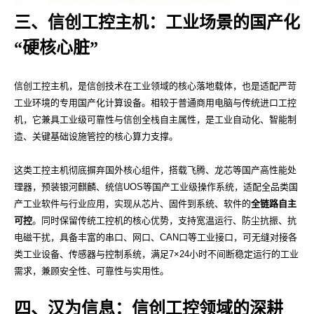
三、信创工控主机：工业场景的国产化
“硬核心脏”
信创工控主机，是信创技术在工业领域的核心落地载体，也是适配严苛
工业环境的专用国产化计算设备。相较于普通商用电脑与传统进口工控
机，它兼具工业级可靠性与信创全栈自主属性，是工业自动化、智能制
造、关键基础设施管控的核心算力支撑。
这类工控主机彻底摒弃国外核心组件，搭载飞腾、龙芯等国产高性能处
理器，预装银河麒麟、统信
UOS
等国产工业级操作系统，适配全品类国
产工业软件与行业应用，实现从芯片、固件到系统、软件的
全链路自主
可控
。同时保留传统工控机的核心优势，支持宽温运行、防尘抗振、抗
电磁干扰，具备丰富的串口、网口、
CAN
口等工业接口，可无缝对接各
类工业设备、传感器与控制系统，满足
7×24
小时不间断稳定运行的工业
需求，兼顾安全性、可靠性与实用性。
四、汉为信息：信创工控领域的深耕