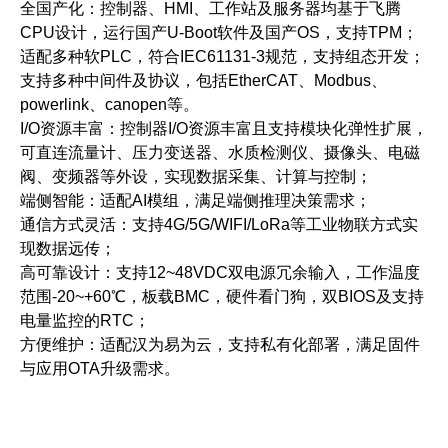
全国产化：控制器、
HMI
、工作站及服务器均基于飞腾
CPU
设计，运行国产
U-Boot
软件及国产
OS
，支持
TPM
；
适配多种软PLC，符合IEC61131-3规范，支持组态开发；
支持多种中间件及协议，包括EtherCAT、Modbus、
powerlink、canopen等。
I/O
资源丰富：控制器
I/O
资源丰富且支持模块化弹性扩展，
可直连流量计、压力变送器、水质检测仪、摄像头、电磁
阀、变频器等外设，实现数据采集、计算与控制；
端侧智能：适配
AI
模组，满足端侧推理决策需求
；
通信方式灵活：支持
4G/5G/WIFI/LoRa
等工业物联方式实
现数据远传
；
高可靠设计：支持
12~48VDC
双电源冗余输入，工作温度
范围
-20~+60
℃，板载
BMC
，硬件看门狗，双
BIOS
及支持
电量监控的
RTC
；
方便维护：适配汉为易为云，支持私有化部署，满足固件
与应用
OTA
升级需求。