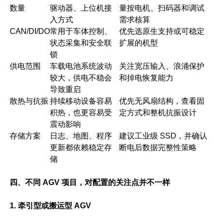
数量
驱动器、上位机接
量按电机、扫码器和调试
入方式
需求核算
CAN/DI/DO
常用于车体控制、
优先选原生支持或可稳定
状态采集和安全联
扩展的机型
锁
供电范围
车载电池系统波动
关注宽压输入、浪涌保护
较大，供电不稳会
和掉电恢复能力
导致重启
散热与抗振
持续移动设备容易
优先无风扇结构，查看固
积热，也更容易受
定方式和整机抗振设计
震动影响
存储方案
日志、地图、程序
建议工业级 SSD，并确认
更新都依赖稳定存
断电后数据完整性策略
储
四、不同 AGV 项目，对配置的关注点并不一样
1. 牵引型或搬运型 AGV