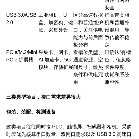
时性与网络
安全
USB 3.0/USB
工业相机、U
区分高速数据
把高带宽相
2.0
盘、加密狗、键
口和普通维护
机和普通外
鼠、采集外设
口，关注供电
设混用，导
能力与前后面
致传输不稳
板分布
定
PCIe/M.2/Mini
采集卡、网卡、
看槽位类型、
只确认“有槽
PCIe 扩展槽
AI 加速卡、5G
通道资源、空
位”，但忽略
模块、存储扩展
间尺寸、散热
卡件厚度、
条件和供电冗
功耗和系统
余
兼容性
三类典型项目，接口需求差异很大
包装、装配、检测设备
这类项目往往同时接 PLC、触摸屏、扫码器和相机。采购
时应优先核算串口数量、双网口需求以及 USB 3.0 高速口