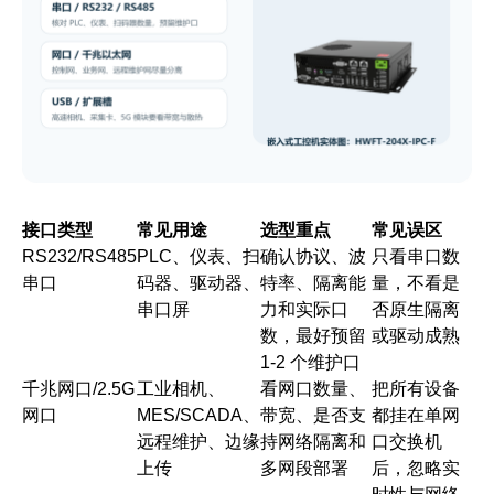
接口类型
常见用途
选型重点
常见误区
RS232/RS485
PLC、仪表、扫
确认协议、波
只看串口数
串口
码器、驱动器、
特率、隔离能
量，不看是
串口屏
力和实际口
否原生隔离
数，最好预留
或驱动成熟
1-2 个维护口
千兆网口/2.5G
工业相机、
看网口数量、
把所有设备
网口
MES/SCADA、
带宽、是否支
都挂在单网
远程维护、边缘
持网络隔离和
口交换机
上传
多网段部署
后，忽略实