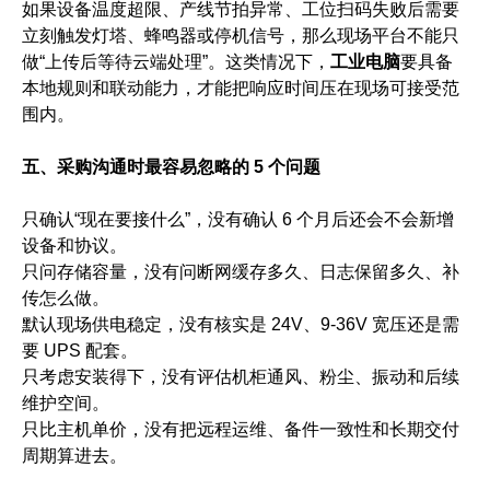
如果设备温度超限、产线节拍异常、工位扫码失败后需要
立刻触发灯塔、蜂鸣器或停机信号，那么现场平台不能只
做“上传后等待云端处理”。这类情况下，
工业电脑
要具备
本地规则和联动能力，才能把响应时间压在现场可接受范
围内。
五、采购沟通时最容易忽略的 5 个问题
只确认“现在要接什么”，没有确认 6 个月后还会不会新增
设备和协议。
只问存储容量，没有问断网缓存多久、日志保留多久、补
传怎么做。
默认现场供电稳定，没有核实是 24V、9-36V 宽压还是需
要 UPS 配套。
只考虑安装得下，没有评估机柜通风、粉尘、振动和后续
维护空间。
只比主机单价，没有把远程运维、备件一致性和长期交付
周期算进去。