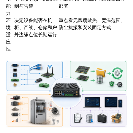
能
制与告警
部署
力
环
决定设备能否在机
重点看无风扇散热、宽温范围、
境
柜、产线、仓储和户
防尘抗振和安装固定方式
适
外边缘点位长期运行
应
性