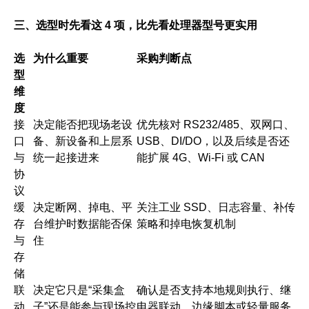
三、选型时先看这 4 项，比先看处理器型号更实用
选
为什么重要
采购判断点
型
维
度
接
决定能否把现场老设
优先核对 RS232/485、双网口、
口
备、新设备和上层系
USB、DI/DO，以及后续是否还
与
统一起接进来
能扩展 4G、Wi-Fi 或 CAN
协
议
缓
决定断网、掉电、平
关注工业 SSD、日志容量、补传
存
台维护时数据能否保
策略和掉电恢复机制
与
住
存
储
联
决定它只是“采集盒
确认是否支持本地规则执行、继
动
子”还是能参与现场控
电器联动、边缘脚本或轻量服务